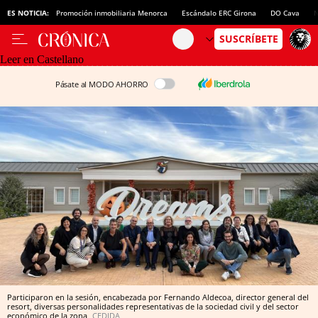
ES NOTICIA:
Promoción inmobiliaria Menorca
Escándalo ERC Girona
DO Cava
N
Leer en Castellano
Pásate al MODO AHORRO
Participaron en la sesión, encabezada por Fernando Aldecoa, director general del
resort, diversas personalidades representativas de la sociedad civil y del sector
económico de la zona
CEDIDA