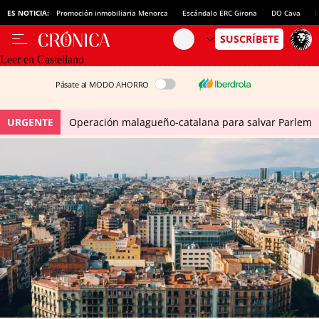
ES NOTICIA:
Promoción inmobiliaria Menorca
Escándalo ERC Girona
DO Cava
N
Leer en Castellano
Pásate al MODO AHORRO
URGENTE
Operación malagueño-catalana para salvar Parlem