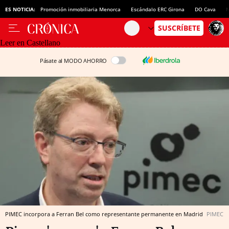
ES NOTICIA:
Promoción inmobiliaria Menorca
Escándalo ERC Girona
DO Cava
N
Leer en Castellano
Pásate al MODO AHORRO
PIMEC incorpora a Ferran Bel como representante permanente en Madrid
PIMEC