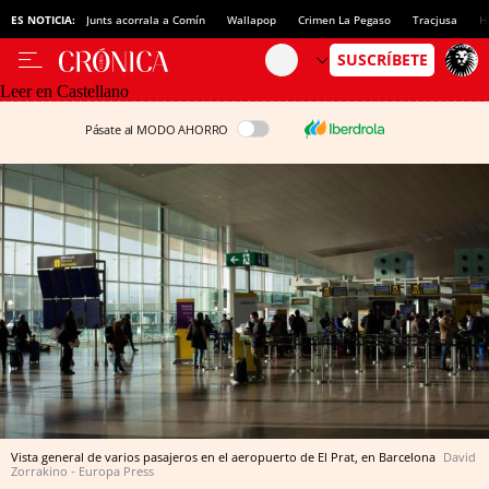
ES NOTICIA:
Junts acorrala a Comín
Wallapop
Crimen La Pegaso
Tracjusa
H
Leer en Castellano
Pásate al MODO AHORRO
Vista general de varios pasajeros en el aeropuerto de El Prat, en Barcelona
David
Zorrakino - Europa Press