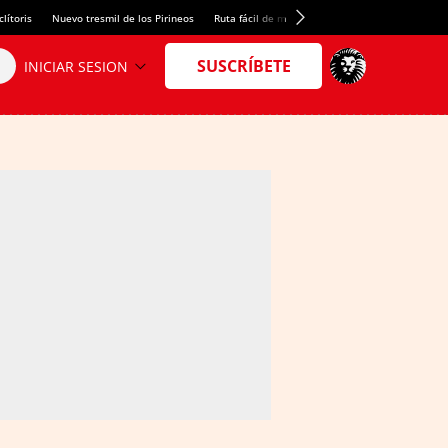
lítoris
Nuevo tresmil de los Pirineos
Ruta fácil de montaña
El arroz más meloso