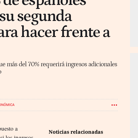
 de españoles
 su segunda
ara hacer frente a
que más del 70% requerirá ingresos adicionales
o
CONÓMICA
puesto a
Noticias relacionadas
si los ingresos