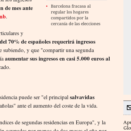
Barcelona fracasa al
fin de mes ante
regular los hogares
nb
.
compartidos por la
cercanía de las elecciones
ticulares y
del 70% de españoles requerirá ingresos
gue subiendo, y que "compartir una segunda
aumentar sus ingresos en casi 5.000 euros al
ría
cado.
salvavidas
idencia puede ser "el principal
ñolas" ante el aumento del coste de la vida.
ndices de segundas residencias en Europa", y la
Apú
Glo
stán ocupadas por menos de dos meses al año por