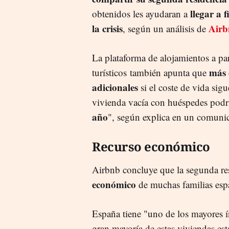
llegar a 
obtenidos les ayudaran a
la crisis
Airb
, según un análisis de
La plataforma de
alojamientos a par
más 
turísticos
también apunta que
adicionales
si el coste de vida si
vivienda vacía con huéspedes pod
año
", según explica en un comuni
Recurso económico
Airbnb concluye que la segunda res
económico
de muchas familias espa
España tiene "uno de los mayores í
gran mayoría de estas viviendas e