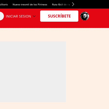
lítoris
Nuevo tresmil de los Pirineos
Ruta fácil de montaña
El arroz más meloso