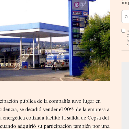
imp
D
C
f
a
icipación pública de la compañía tuvo lugar en
idencia, se decidió vender el 90% de la empresa a
a energética cotizada facilitó la salida de Cepsa del
 cuando adquirió su participación también por una