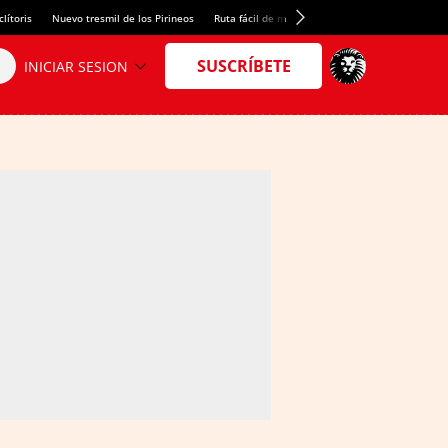
lítoris
Nuevo tresmil de los Pirineos
Ruta fácil de montaña
El arroz más meloso