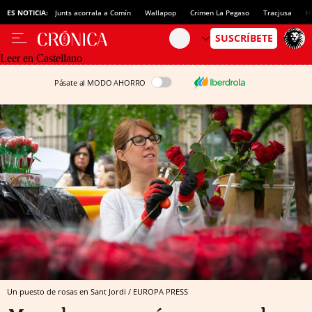
ES NOTICIA:
Junts acorrala a Comín
Wallapop
Crimen La Pegaso
Tracjusa
H
Leer en Castellano
Pásate al MODO AHORRO
Un puesto de rosas en Sant Jordi / EUROPA PRESS