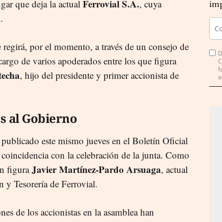
Ferrovial S.A.
gar que deja la actual
, cuya
imp
n.
 regirá, por el momento, a través de un consejo de
D
 cargo de varios apoderados entre los que figura
C
f
techa
, hijo del presidente y primer accionista de
a
os al Gobierno
o publicado este mismo jueves en el Boletín Oficial
 coincidencia con la celebración de la junta. Como
Javier Martínez-Pardo Arsuaga
én figura
, actual
n y Tesorería de Ferrovial.
ones de los accionistas en la asamblea han