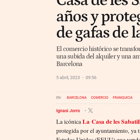
Casa de les S
años y prote
de gafas de 
El comercio histórico se transf
una subida del alquiler y una a
Barcelona
5 abril, 2023
09:56
BARCELONA
COMERCIO
FRANQUICIA
Ignasi Jorro
La Casa de les Sabatil
La icónica
protegida por el ayuntamiento, ya 
Estados Unidos (EEUU) que vende