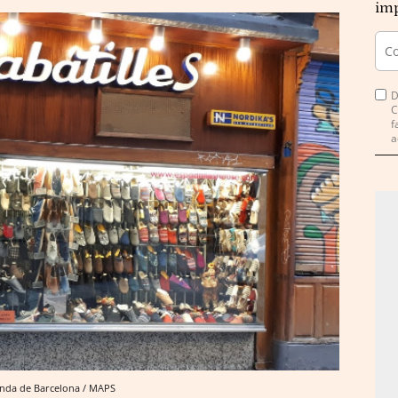
imp
D
C
f
a
tienda de Barcelona / MAPS