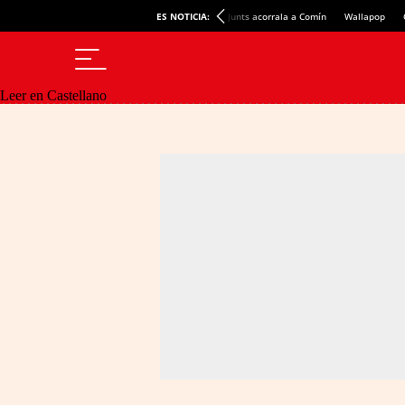
ES NOTICIA:
Junts acorrala a Comín
Wallapop
Leer en Castellano