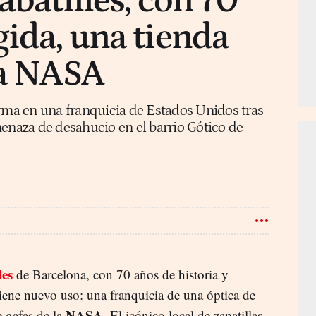
abatilles, con 70
gida, una tienda
la NASA
orma en una franquicia de Estados Unidos tras
menaza de desahucio en el barrio Gótico de
les
de Barcelona, con 70 años de historia y
tiene nuevo uso: una franquicia de una óptica de
NASA
 gafas de la
. El icónico local de zapatillas