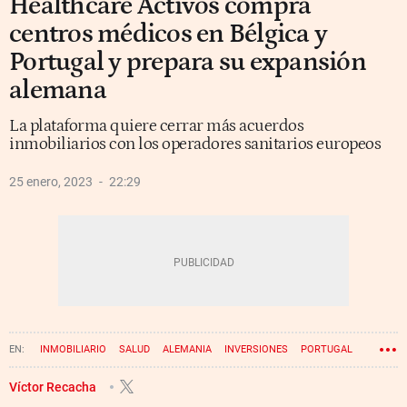
Healthcare Activos compra
centros médicos en Bélgica y
Portugal y prepara su expansión
alemana
La plataforma quiere cerrar más acuerdos
inmobiliarios con los operadores sanitarios europeos
25 enero, 2023
22:29
INMOBILIARIO
SALUD
ALEMANIA
INVERSIONES
PORTUGAL
BÉLGICA
HEALTHCARE ACTIVOS
Víctor Recacha