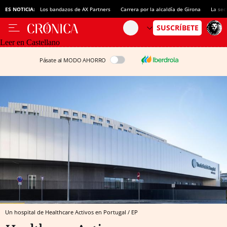
ES NOTICIA:
Los bandazos de AX Partners
Carrera por la alcaldía de Girona
La sec
Leer en Castellano
Pásate al MODO AHORRO
Un hospital de Healthcare Activos en Portugal / EP