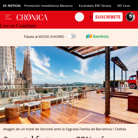
ES NOTICIA:
Promoción inmobiliaria Menorca
Escándalo ERC Girona
DO Cava
N
Leer en Castellano
Pásate al MODO AHORRO
Imagen de un hotel de Sercotel ante la Sagrada Famila de Barcelona / Cedida