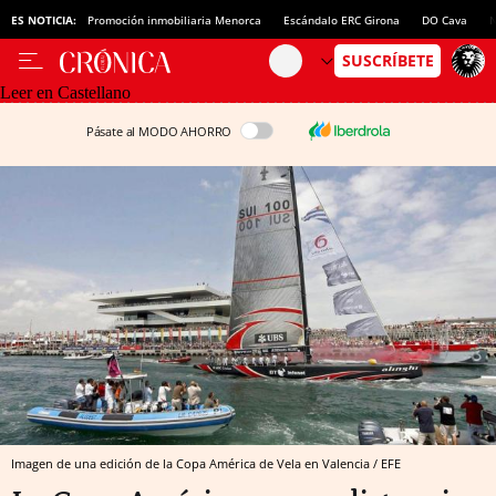
ES NOTICIA:
Promoción inmobiliaria Menorca
Escándalo ERC Girona
DO Cava
N
Leer en Castellano
Pásate al MODO AHORRO
Imagen de una edición de la Copa América de Vela en Valencia / EFE