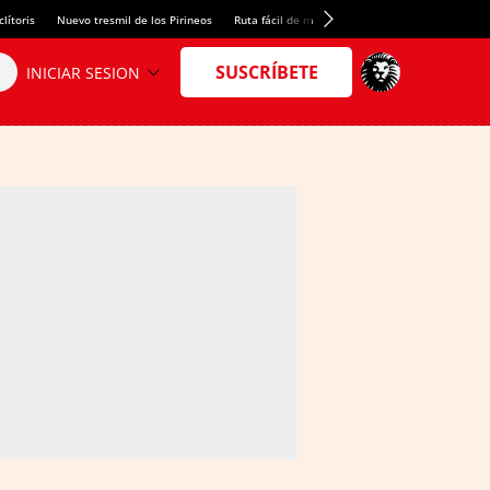
lítoris
Nuevo tresmil de los Pirineos
Ruta fácil de montaña
El arroz más meloso