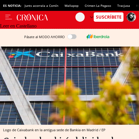
ES NOTICIA:
Junts acorrala a Comín
Wallapop
Crimen La Pegaso
Tracjusa
H
Leer en Castellano
Pásate al MODO AHORRO
Logo de Caixabank en la antigua sede de Bankia en Madrid / EP