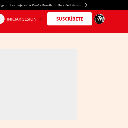
riga
Las mujeres de Onofre Bouvila
Ruta fácil de montaña
Nuevo tresmil de los Pir