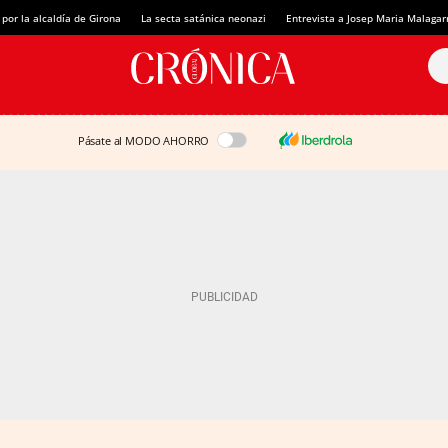
 por la alcaldía de Girona
La secta satánica neonazi
Entrevista a Josep Maria Malagar
Pásate al MODO AHORRO