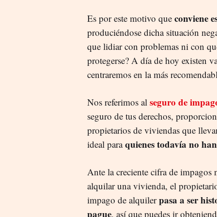
conviene e
Es por este motivo que
produciéndose dicha situación nega
que lidiar con problemas ni con q
protegerse? A día de hoy existen va
centraremos en la más recomendabl
seguro de impago
Nos referimos al
seguro de tus derechos, proporcio
propietarios de viviendas que llev
quienes todavía no han
ideal para
Ante la creciente cifra de impagos n
alquilar una vivienda, el propietar
pasa a ser his
impago de alquiler
pague
, así que puedes ir obtenien