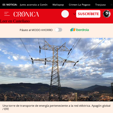
ES NOTICIA:
Junts acorrala a Comín
Wallapop
Crimen La Pegaso
Tracjusa
H
Leer en Castellano
Pásate al MODO AHORRO
Una torre de transporte de energía perteneciente a la red eléctrica. Apagón global
/ EFE