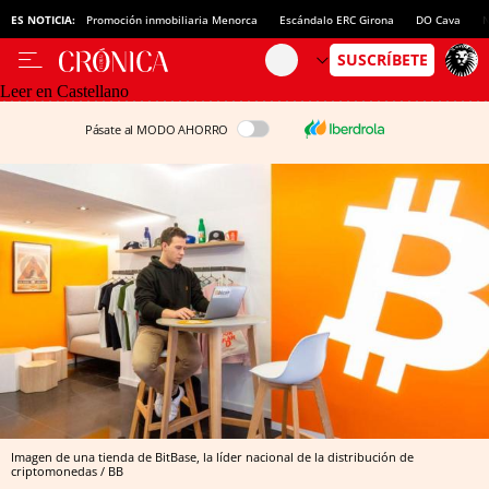
ES NOTICIA:
Promoción inmobiliaria Menorca
Escándalo ERC Girona
DO Cava
N
Leer en Castellano
Pásate al MODO AHORRO
Imagen de una tienda de BitBase, la líder nacional de la distribución de
criptomonedas / BB