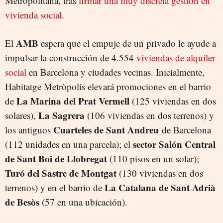
Metropolitana, tras
firmar una muy discreta gestión en
vivienda social
.
AMB
El
espera que el empuje de un privado le ayude a
impulsar la construcción de 4.554
viviendas de alquiler
social
en Barcelona y ciudades vecinas. Inicialmente,
Habitatge Metròpolis elevará promociones en el barrio
La Marina del Prat Vermell
de
(125 viviendas en dos
La Sagrera
solares),
(106 viviendas en dos terrenos) y
Cuarteles de Sant Andreu
los antiguos
de Barcelona
sector Salón Central
(112 unidades en una parcela); el
de Sant Boi de Llobregat
(110 pisos en un solar);
Turó del Sastre de Montgat
(130 viviendas en dos
La Catalana de Sant Adrià
terrenos) y en el barrio de
de Besòs
(57 en una ubicación).