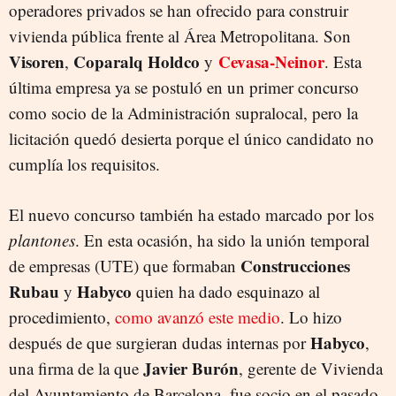
operadores privados se han ofrecido para construir
vivienda pública frente al Área Metropolitana. Son
Visoren
Coparalq Holdco
Cevasa-Neinor
,
y
. Esta
última empresa ya se postuló en un primer concurso
como socio de la Administración supralocal, pero la
licitación quedó desierta porque el único candidato no
cumplía los requisitos.
El nuevo concurso también ha estado marcado por los
plantones
. En esta ocasión, ha sido la unión temporal
Construcciones
de empresas (UTE) que formaban
Rubau
Habyco
y
quien ha dado esquinazo al
procedimiento,
como avanzó este medio
. Lo hizo
Habyco
después de que surgieran dudas internas por
,
Javier Burón
una firma de la que
, gerente de Vivienda
del Ayuntamiento de Barcelona, fue socio en el pasado.