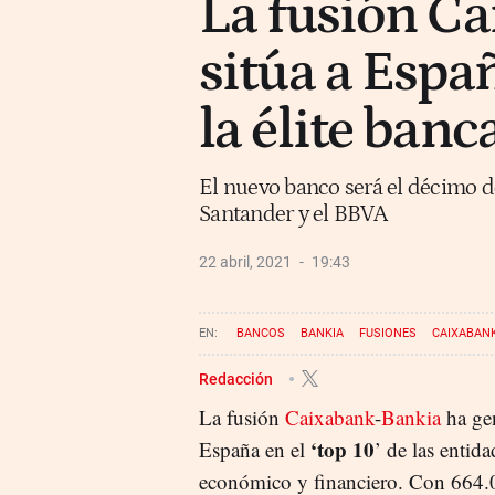
La fusión C
sitúa a Españ
la élite ban
El nuevo banco será el décimo de
Santander y el BBVA
22 abril, 2021
19:43
BANCOS
BANKIA
FUSIONES
CAIXABAN
Redacción
La fusión
Caixabank
-
Bankia
ha ge
‘top 10
España en el
’ de las entid
económico y financiero. Con 664.02