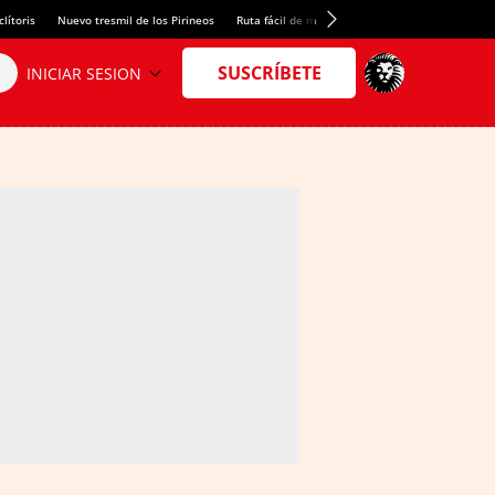
lítoris
Nuevo tresmil de los Pirineos
Ruta fácil de montaña
El arroz más meloso