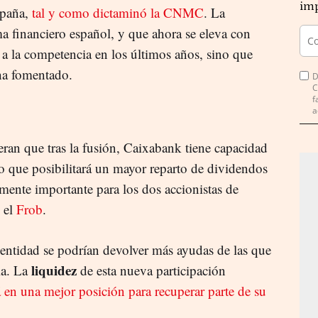
imp
spaña,
tal y como dictaminó la CNMC
. La
ma financiero español, y que ahora se eleva con
 a la competencia en los últimos años, sino que
 ha fomentado.
D
C
f
a
deran que tras la fusión, Caixabank tiene capacidad
lo que posibilitará un mayor reparto de dividendos
lmente importante para los dos accionistas de
 el
Frob
.
entidad se podrían devolver más ayudas de las que
liquidez
ia. La
de esta nueva participación
á en una mejor posición para recuperar parte de su