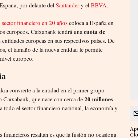
España, por delante del
Santander
y el
BBVA
.
 sector financiero en 20 años
coloca a España en
cuota de
cos europeos. Caixabank tendrá una
es entidades europeas en sus respectivos países. De
ros, el tamaño de la nueva entidad le permite
nivel europeo.
ia
ia convierte a la entidad en el primer grupo
20 millones
vo Caixabank, que nace con cerca de
a todo el sector financiero nacional, la economía y
Apú
s financieros resaltan es que la fusión no ocasiona
Glo