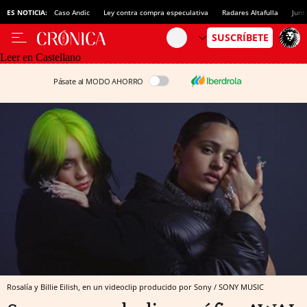
ES NOTICIA:
Caso Andic
Ley contra compra especulativa
Radares Altafulla
Junt
Leer en Castellano
Pásate al MODO AHORRO
Rosalía y Billie Eilish, en un videoclip producido por Sony / SONY MUSIC