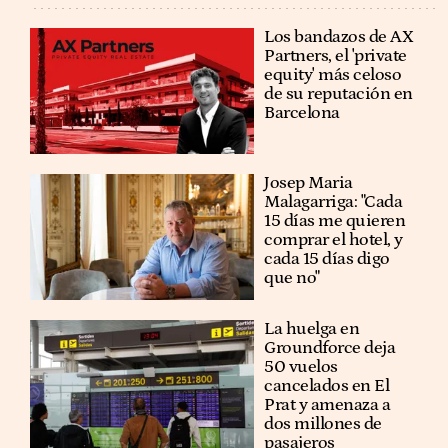
Los bandazos de AX
Partners, el 'private
equity' más celoso
de su reputación en
Barcelona
​​Josep Maria
Malagarriga: "Cada
15 días me quieren
comprar el hotel, y
cada 15 días digo
que no"
La huelga en
Groundforce deja
50 vuelos
cancelados en El
Prat y amenaza a
dos millones de
pasajeros