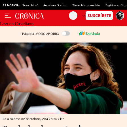
ES NOTICIA:
'Ikea chino'
Aerolínea Starlux
'Fintech' suspendida
Fugitivo en Sitg
Leer en Castellano
Pásate al MODO AHORRO
La alcaldesa de Barcelona, Ada Colau / EP