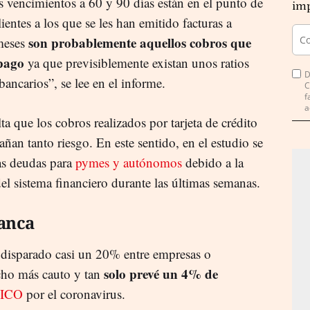
 vencimientos a 60 y 90 días están en el punto de
imp
entes a los que se les han emitido facturas a
son probablemente aquellos cobros que
meses
pago
ya que previsiblemente existan unos ratios
D
bancarios”, se lee en el informe.
C
f
a
lta que los cobros realizados por tarjeta de crédito
añan tanto riesgo. En este sentido, en el estudio se
las deudas para
pymes y autónomos
debido a la
del sistema financiero durante las últimas semanas.
anca
 disparado casi un 20% entre empresas o
solo prevé un 4% de
cho más cauto y tan
s ICO
por el coronavirus.