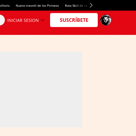
lítoris
Nuevo tresmil de los Pirineos
Ruta fácil de montaña
El arroz más meloso