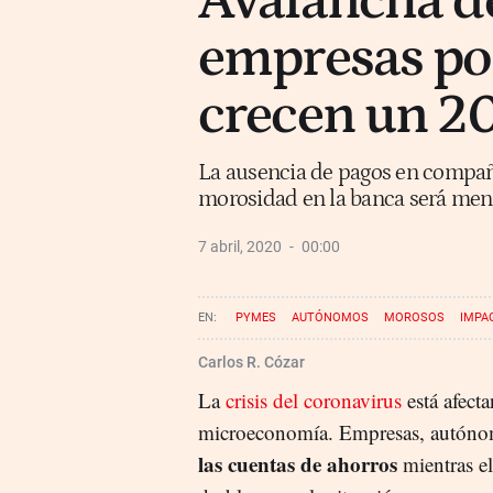
Avalancha de
empresas por
crecen un 2
La ausencia de pagos en compañí
morosidad en la banca será men
7 abril, 2020
00:00
PYMES
AUTÓNOMOS
MOROSOS
IMPA
Carlos R. Cózar
La
crisis del coronavirus
está afect
microeconomía. Empresas, autónomo
las cuentas de ahorros
mientras e