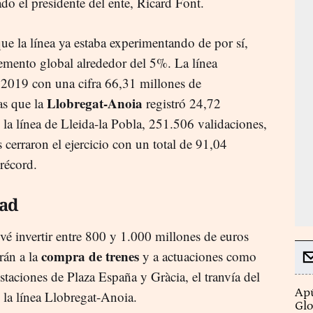
do el presidente del ente, Ricard Font.
ue la línea ya estaba experimentando de por sí,
remento global alrededor del 5%. La línea
o 2019 con una cifra 66,31 millones de
Llobregat-Anoia
as que la
registró 24,72
la línea de Lleida-la Pobla, 251.506 validaciones,
 cerraron el ejercicio con un total de 91,04
 récord.
dad
é invertir entre 800 y 1.000 millones de euros
compra de trenes
rán a la
y a actuaciones como
staciones de Plaza España y Gràcia, el tranvía del
Apú
la línea Llobregat-Anoia.
Glo