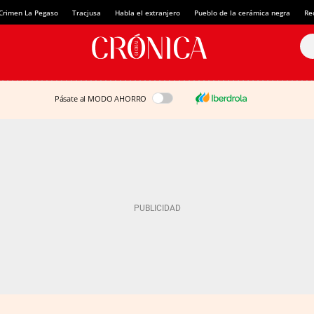
Crimen La Pegaso
Tracjusa
Habla el extranjero
Pueblo de la cerámica negra
Re
Pásate al MODO AHORRO