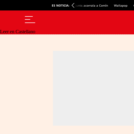
ES NOTICIA:
Junts acorrala a Comín
Wallapop
Leer en Castellano