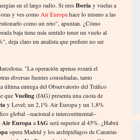
Iberia
ergias en el largo radio. Si eres
y vuelas a
 horas y ves como
Air Europa
hace lo mismo a las
gestionarlo como un reto", apuntan. ¿Cómo
rada baja tiene más sentido tener un vuelo al
 deja claro un analista que prefiere no ser
Barcelona. "La operación apenas rozará el
 otras diversas fuentes consultadas, tanto
a última entrega del Observatorio del Tráfico
Vueling
de que
(IAG) presenta una cuota de
ria
y Level; un 2,1% Air Europa y un 1,8%
fico global --nacional e intercontinental--
Air Europa
IAG
e
a
será superior al 45%. ¿Habrá
opa
opera Madrid y los archipiélagos de Canarias