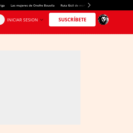
riga
Las mujeres de Onofre Bouvila
Ruta fácil de montaña
Nuevo tresmil de los Pir