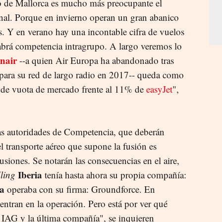
 de Mallorca es mucho más preocupante el
nal. Porque en invierno operan un gran abanico
s. Y en verano hay una incontable cifra de vuelos
habrá competencia intragrupo. A largo veremos lo
nair
--a quien Air Europa ha abandonado tras
 para su red de largo radio en 2017-- queda como
de vuota de mercado frente al 11% de
easyJet
",
las autoridades de Competencia, que deberán
el transporte aéreo que supone la fusión es
siones. Se notarán las consecuencias en el aire,
Iberia
ling
tenía hasta ahora su propia compañía:
a
operaba con su firma: Groundforce. En
o entran en la operación. Pero está por ver qué
re IAG y la última compañía", se inquieren