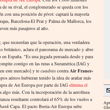
a de su rival, el conglomerado se queda con los
én con una posición de pívot: captará la mayoría
ajas, Barcelona-El Prat y Palma de Mallorca, los
even más pasajeros al año.
or, que recuerdan que la operación, una verdadera
o británico, aclara el panorama de mercado y abre
eo en España. "Es una jugada pensada desde y para
compite contigo en las rutas a Suramérica [IAG y
Air France-
en este mercado] y te
cuadras
contra
rupos aéreos hubieran tenido la idea de arañar más
ompra de Air Europa por parte de IAG
elimina el
ca algo más. Con la incorporación de la aerolínea
lianza resultante controlará el 65% de los vuelos a
Apú
thank
Capa. El pacto Iberia-Air Europa sube
Glo