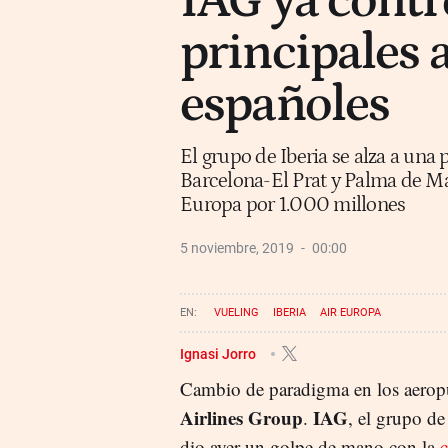
IAG ya contro
principales 
españoles
El grupo de Iberia se alza a un
Barcelona-El Prat y Palma de Ma
Europa por 1.000 millones
5 noviembre, 2019
00:00
VUELING
IBERIA
AIR EUROPA
Ignasi Jorro
Cambio de paradigma en los aerop
Airlines Group
IAG
.
, el grupo d
dio ayer un golpe de mano con la