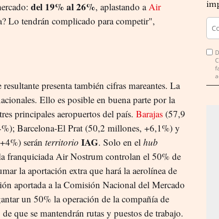
imp
del 19% al 26%
mercado:
, aplastando a
Air
a? Lo tendrán complicado para competir",
D
C
f
a
e resultante presenta también cifras mareantes. La
cionales. Ello es posible en buena parte por la
tres principales aeropuertos del país.
Barajas
(57,9
4%); Barcelona-El Prat (50,2 millones, +6,1%) y
IAG
, +4%) serán
territorio
. Solo en el
hub
y la franquiciada Air Nostrum controlan el 50% de
umar la aportación extra que hará la aerolínea de
ción aportada a la Comisión Nacional del Mercado
antar un 50% la operación de la compañía de
 de que se mantendrán rutas y puestos de trabajo.