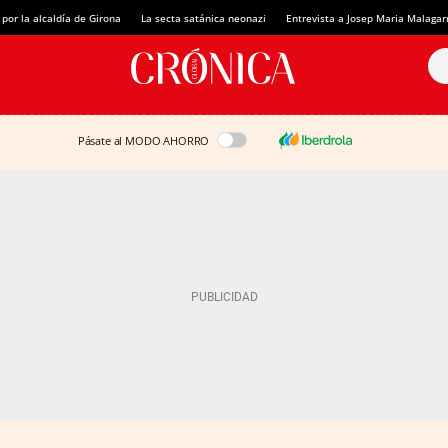
 por la alcaldía de Girona
La secta satánica neonazi
Entrevista a Josep Maria Malagar
Pásate al MODO AHORRO