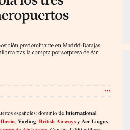
la los tres
aeropuertos
a posición predominante en Madrid-Barajas,
llorca tras la compra por sorpresa de Air
International
uertos españoles: dominio de
Iberia
Vueling
British Airways
Aer Lingus
e
,
,
y
,
compra de Air Europa
. Con los 1.000 millones