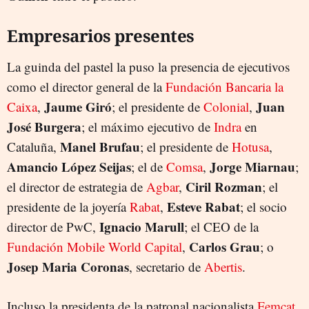
Empresarios presentes
La guinda del pastel la puso la presencia de ejecutivos
como el director general de la
Fundación Bancaria la
Jaume Giró
Juan
Caixa
,
; el presidente de
Colonial
,
José Burgera
; el máximo ejecutivo de
Indra
en
Manel Brufau
Cataluña,
; el presidente de
Hotusa
,
Amancio López Seijas
Jorge Miarnau
; el de
Comsa
,
;
Ciril Rozman
el director de estrategia de
Agbar
,
; el
Esteve Rabat
presidente de la joyería
Rabat
,
; el socio
Ignacio Marull
director de PwC,
; el CEO de la
Carlos Grau
Fundación Mobile World Capital
,
; o
Josep Maria Coronas
, secretario de
Abertis
.
Incluso la presidenta de la patronal nacionalista
Femcat
,