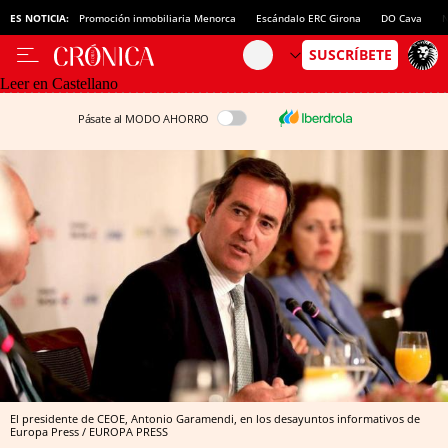
ES NOTICIA:
Promoción inmobiliaria Menorca
Escándalo ERC Girona
DO Cava
N
Leer en Castellano
Pásate al MODO AHORRO
El presidente de CEOE, Antonio Garamendi, en los desayuntos informativos de
Europa Press / EUROPA PRESS