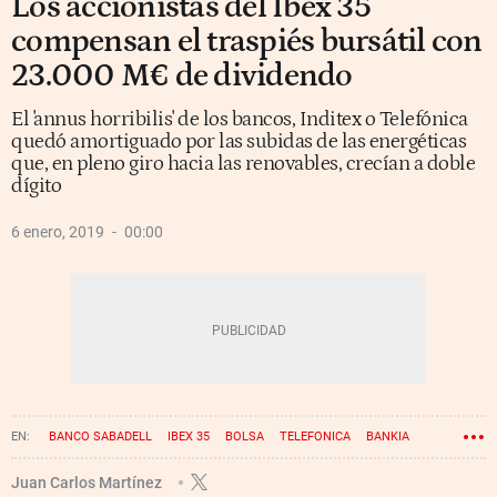
Los accionistas del Ibex 35
compensan el traspiés bursátil con
23.000 M€ de dividendo
El 'annus horribilis' de los bancos, Inditex o Telefónica
quedó amortiguado por las subidas de las energéticas
que, en pleno giro hacia las renovables, crecían a doble
dígito
6 enero, 2019
00:00
BANCO SABADELL
IBEX 35
BOLSA
TELEFONICA
BANKIA
BBVA
BANCO SANTANDER
INDITEX
CAIXABANK
ENDESA
Juan Carlos Martínez