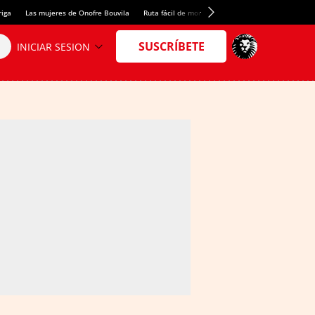
riga
Las mujeres de Onofre Bouvila
Ruta fácil de montaña
Nuevo tresmil de los Pir