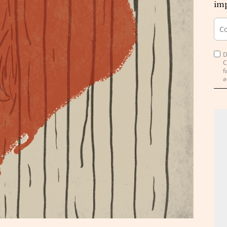
imp
D
C
f
a