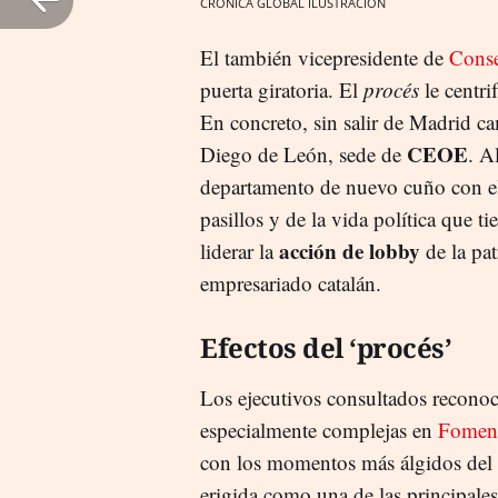
CRÓNICA GLOBAL ILUSTRACIÓN
El también vicepresidente de
Conse
puerta giratoria. El
procés
le centri
En concreto, sin salir de Madrid ca
CEOE
Diego de León, sede de
. A
departamento de nuevo cuño con el 
pasillos y de la vida política que t
acción de lobby
liderar la
de la pat
empresariado catalán.
Efectos del ‘procés’
Los ejecutivos consultados reconoce
especialmente complejas en
Foment
con los momentos más álgidos del 
erigida como una de las principales