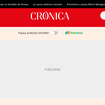
 por la alcaldía de Girona
La secta satánica neonazi
Entrevista a Josep Maria Malagar
Pásate al MODO AHORRO