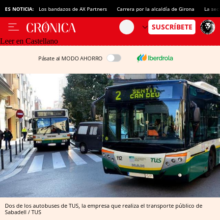
ES NOTICIA:
Los bandazos de AX Partners
Carrera por la alcaldía de Girona
La sec
Leer en Castellano
Pásate al MODO AHORRO
Dos de los autobuses de TUS, la empresa que realiza el transporte público de
Sabadell / TUS