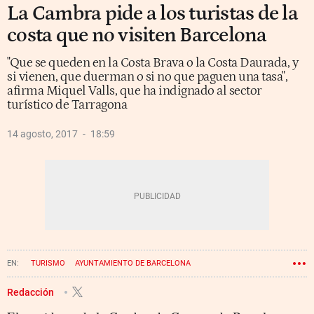
La Cambra pide a los turistas de la
costa que no visiten Barcelona
"Que se queden en la Costa Brava o la Costa Daurada, y
si vienen, que duerman o si no que paguen una tasa",
afirma Miquel Valls, que ha indignado al sector
turístico de Tarragona
14 agosto, 2017
18:59
TURISMO
AYUNTAMIENTO DE BARCELONA
CÁMARA DE COMERCIO DE BARCELONA
TASA TURÍSTICA
Redacción
TURISMOFOBIA
MIQUEL VALLS