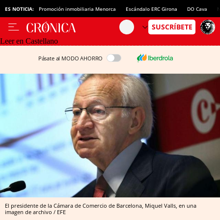
ES NOTICIA:
Promoción inmobiliaria Menorca
Escándalo ERC Girona
DO Cava
N
Leer en Castellano
Pásate al MODO AHORRO
El presidente de la Cámara de Comercio de Barcelona, Miquel Valls, en una
imagen de archivo / EFE