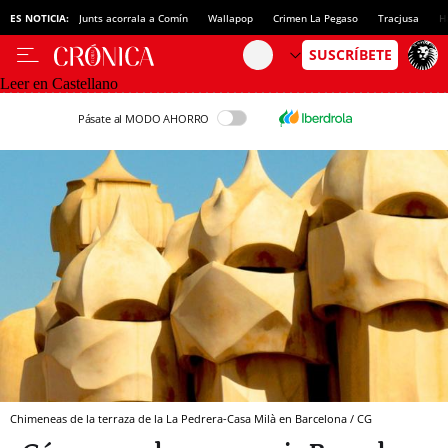
ES NOTICIA:
Junts acorrala a Comín
Wallapop
Crimen La Pegaso
Tracjusa
H
Leer en Castellano
Pásate al MODO AHORRO
Chimeneas de la terraza de la La Pedrera-Casa Milà en Barcelona / CG