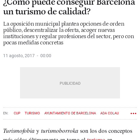
¿Cómo puede conseguir Barcelona
un turismo de calidad?
La oposición municipal plantea opciones de orden
público, descentralizar la oferta, acoger nuevas
instituciones y regular profesiones del sector, pero con
pocas medidas concretas
11 agosto, 2017
00:00
CUP
TURISMO
AYUNTAMIENTO DE BARCELONA
ADA COLAU
XAVIER TRIAS
ALBERTO FERNÁNDEZ DÍAZ
CARINA MEJÍAS
Turismofobia
y
turismoborroka
son los dos conceptos
ALFRED BOSCH
ARRAN
TURISMOFOBIA
más oídos últimamente en torno al
turismo
en