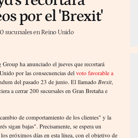
yd's recortará
s por el 'Brexit'
00 sucursales en Reino Unido
g Group ha anunciado el jueves que recortará
 Unido por las consecuencias del
voto favorable a
éndum del pasado 23 de junio. El llamado
Brexit
,
ciera a cerrar 200 sucursales en Gran Bretaña e
l "cambio de comportamiento de los clientes" y la
erés sigan bajas". Precisamente, se espera un
los próximos días en esta línea, con el objetivo de