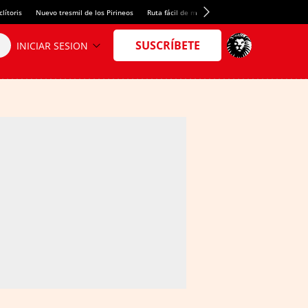
lítoris
Nuevo tresmil de los Pirineos
Ruta fácil de montaña
El arroz más meloso