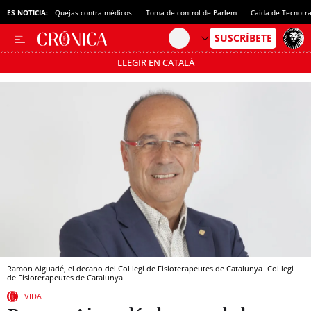
ES NOTICIA:
Quejas contra médicos
Toma de control de Parlem
Caída de Tecnotr
LLEGIR EN CATALÀ
Pásate al MODO AHORRO
Ramon Aiguadé, el decano del Col·legi de Fisioterapeutes de Catalunya
Col·legi
de Fisioterapeutes de Catalunya
VIDA