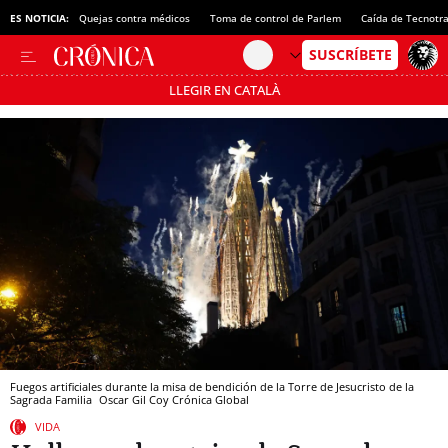
ES NOTICIA:
Quejas contra médicos
Toma de control de Parlem
Caída de Tecnotr
LLEGIR EN CATALÀ
Pásate al MODO AHORRO
Fuegos artificiales durante la misa de bendición de la Torre de Jesucristo de la
Sagrada Familia
Oscar Gil Coy
Crónica Global
VIDA