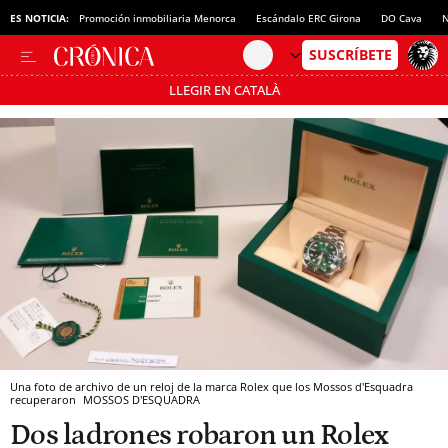
ES NOTICIA:
Promoción inmobiliaria Menorca
Escándalo ERC Girona
DO Cava
N
LLEGIR EN CATALÀ
Pásate al MODO AHORRO
Una foto de archivo de un reloj de la marca Rolex que los Mossos d'Esquadra
recuperaron
MOSSOS D'ESQUADRA
Dos ladrones robaron un Rolex