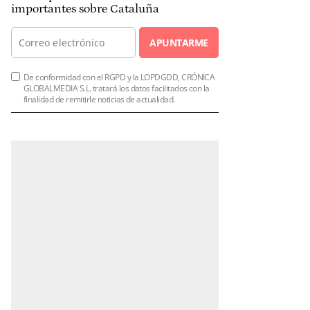
importantes sobre Cataluña
APUNTARME
De conformidad con el RGPD y la LOPDGDD, CRÓNICA
GLOBALMEDIA S.L. tratará los datos facilitados con la
finalidad de remitirle noticias de actualidad.