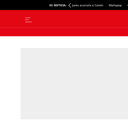
ES NOTICIA:
Junts acorrala a Comín
Wallapop