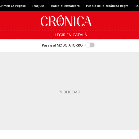
Crimen La Pegaso
Tracjusa
Habla el extranjero
Pueblo de la cerámica negra
Re
LLEGIR EN CATALÀ
Pásate al MODO AHORRO