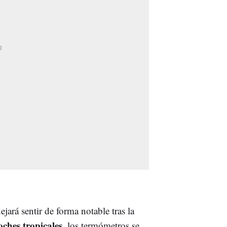
jará sentir de forma notable tras la
oches tropicales
, los termómetros se