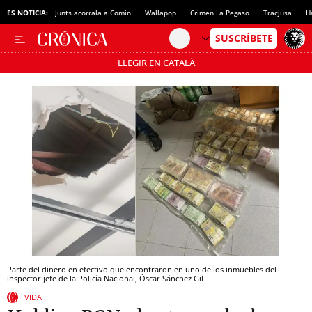
ES NOTICIA:
Junts acorrala a Comín
Wallapop
Crimen La Pegaso
Tracjusa
H
LLEGIR EN CATALÀ
Pásate al MODO AHORRO
Parte del dinero en efectivo que encontraron en uno de los inmuebles del
inspector jefe de la Policía Nacional, Óscar Sánchez Gil
VIDA