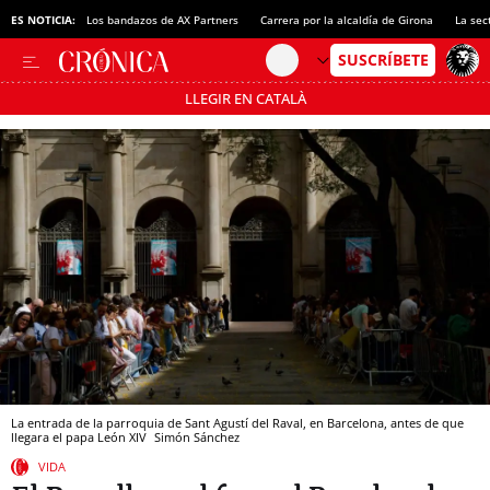
ES NOTICIA:
Los bandazos de AX Partners
Carrera por la alcaldía de Girona
La sec
LLEGIR EN CATALÀ
Pásate al MODO AHORRO
La entrada de la parroquia de Sant Agustí del Raval, en Barcelona, antes de que
llegara el papa León XIV
Simón Sánchez
VIDA