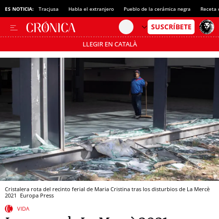
en La Pegaso
ES NOTICIA:
Tracjusa
Habla el extranjero
Pueblo de la cerámica negra
Receta 
LLEGIR EN CATALÀ
Pásate al MODO AHORRO
Cristalera rota del recinto ferial de Maria Cristina tras los disturbios de La Mercè
2021
Europa Press
VIDA