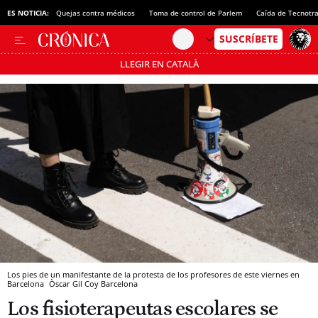
ES NOTICIA:
Quejas contra médicos
Toma de control de Parlem
Caída de Tecnotr
LLEGIR EN CATALÀ
Pásate al MODO AHORRO
Los pies de un manifestante de la protesta de los profesores de este viernes en
Barcelona
Òscar Gil Coy
Barcelona
Los fisioterapeutas escolares se