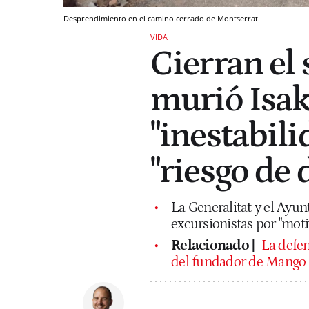
Desprendimiento en el camino cerrado de Montserrat
VIDA
Cierran el
murió Isak
"inestabili
"riesgo de
La Generalitat y el Ayun
excursionistas por "mot
Relacionado |
La defen
del fundador de Mango