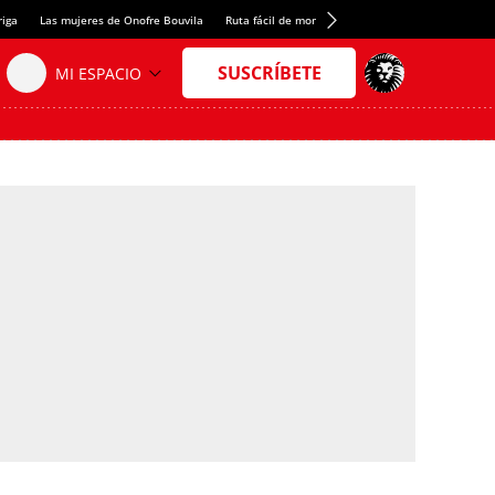
riga
Las mujeres de Onofre Bouvila
Ruta fácil de montaña
Nuevo tresmil de los Pir