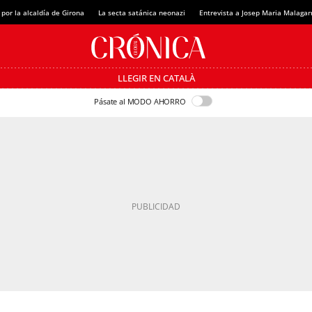
 por la alcaldía de Girona
La secta satánica neonazi
Entrevista a Josep Maria Malagar
LLEGIR EN CATALÀ
Pásate al MODO AHORRO