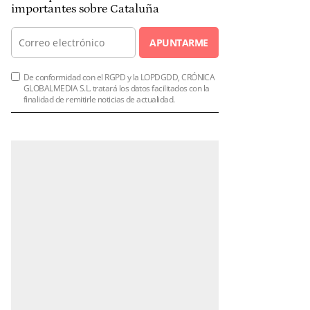
importantes sobre Cataluña
APUNTARME
De conformidad con el RGPD y la LOPDGDD, CRÓNICA
GLOBALMEDIA S.L. tratará los datos facilitados con la
finalidad de remitirle noticias de actualidad.