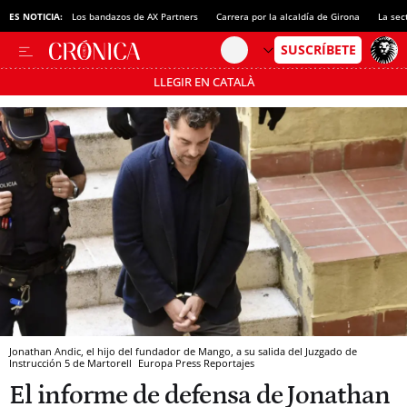
ES NOTICIA:
Los bandazos de AX Partners
Carrera por la alcaldía de Girona
La sec
LLEGIR EN CATALÀ
Pásate al MODO AHORRO
Jonathan Andic, el hijo del fundador de Mango, a su salida del Juzgado de
Instrucción 5 de Martorell
Europa Press Reportajes
El informe de defensa de Jonathan