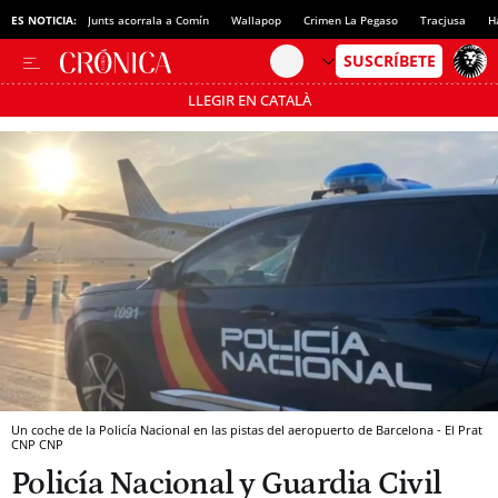
ES NOTICIA:
Junts acorrala a Comín
Wallapop
Crimen La Pegaso
Tracjusa
H
LLEGIR EN CATALÀ
Pásate al MODO AHORRO
Un coche de la Policía Nacional en las pistas del aeropuerto de Barcelona - El Prat
CNP
CNP
Policía Nacional y Guardia Civil