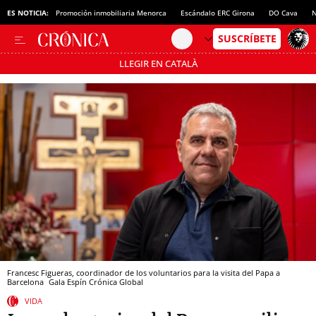
ES NOTICIA:
Promoción inmobiliaria Menorca
Escándalo ERC Girona
DO Cava
N
LLEGIR EN CATALÀ
Pásate al MODO AHORRO
Francesc Figueras, coordinador de los voluntarios para la visita del Papa a
Barcelona
Gala Espín
Crónica Global
VIDA