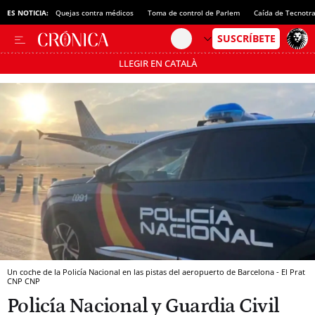
ES NOTICIA:
Quejas contra médicos
Toma de control de Parlem
Caída de Tecnotr
LLEGIR EN CATALÀ
Pásate al MODO AHORRO
Un coche de la Policía Nacional en las pistas del aeropuerto de Barcelona - El Prat
CNP
CNP
Policía Nacional y Guardia Civil