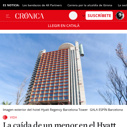
ES NOTICIA:
Los bandazos de AX Partners
Carrera por la alcaldía de Girona
La sec
LLEGIR EN CATALÀ
Pásate al MODO AHORRO
Imagen exterior del hotel Hyatt Regency Barcelona Tower
GALA ESPÍN
Barcelona
VIDA
La caída de un menor en el Hyatt