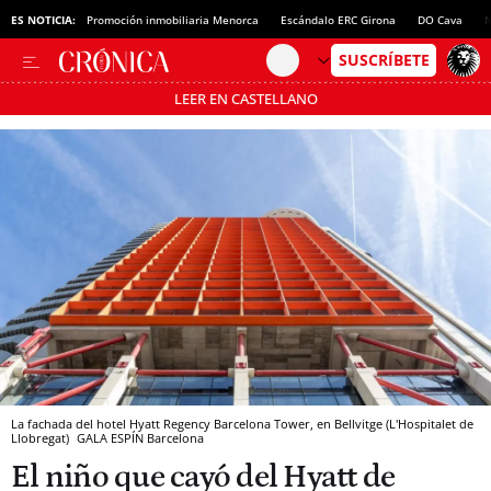
ES NOTICIA:
Promoción inmobiliaria Menorca
Escándalo ERC Girona
DO Cava
N
LEER EN CASTELLANO
Pásate al MODO AHORRO
La fachada del hotel Hyatt Regency Barcelona Tower, en Bellvitge (L'Hospitalet de
Llobregat)
GALA ESPÍN
Barcelona
El niño que cayó del Hyatt de