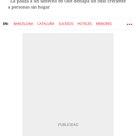
La paliza a un sintecho en Olot destapa un odio creciente
a personas sin hogar
BARCELONA
CATALUÑA
SUCESOS
HOTELES
MENORES
BELLVITGE
SANT JOAN DE DÉU
ACCIDENTES