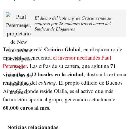
El dueño del 'coliving' de Gràcia vende su
empresa por 28 millones tras el acoso del
Sindicat de Llogateres
Crónica Global
Tal y como reveló
, en el epicentro de
esta crisis se encuentra
el inversor neerlandés Paul
71
Petermeijer
. Las cifras de su cartera, que aglutina
viviendas y 12 locales en la ciudad
, ilustran la extrema
rentabilidad del
coliving.
El propio edificio de Buenos
Aires 60, donde reside Olalla, es el activo que más
facturación aporta al grupo, generando actualmente
60.000 euros al mes
.
Noticias relacionadas