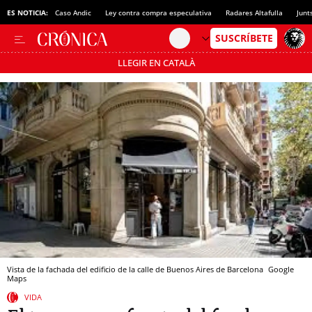
ES NOTICIA:
Caso Andic
Ley contra compra especulativa
Radares Altafulla
Junt
LLEGIR EN CATALÀ
Pásate al MODO AHORRO
Vista de la fachada del edificio de la calle de Buenos Aires de Barcelona
Google
Maps
VIDA